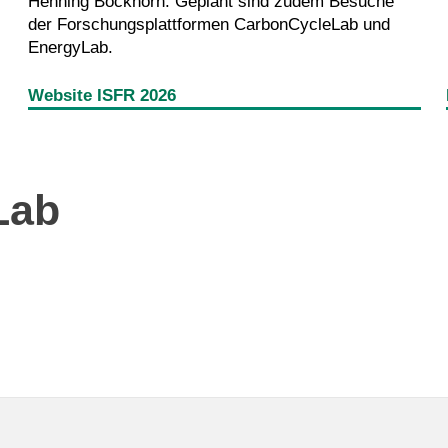
Henning Bockhorn. Geplant sind zudem Besuche
der Forschungsplattformen CarbonCycleLab und
EnergyLab.
Website ISFR 2026
Lab