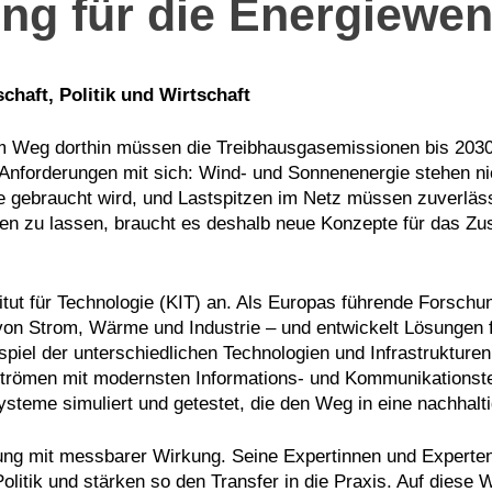
ng für die Energiewe
haft, Politik und Wirtschaft
dem Weg dorthin müssen die Treibhausgasemissionen bis 20
Anforderungen mit sich: Wind- und Sonnenenergie stehen nic
 sie gebraucht wird, und Lastspitzen im Netz müssen zuverl
den zu lassen, braucht es deshalb neue Konzepte für das 
ut für Technologie (KIT) an. Als Europas führende Forschungs
von Strom, Wärme und Industrie – und entwickelt Lösungen f
piel der unterschiedlichen Technologien und Infrastrukture
trömen mit modernsten Informations- und Kommunikationste
steme simuliert und getestet, die den Weg in eine nachhalt
ung mit messbarer Wirkung. Seine Expertinnen und Experte
litik und stärken so den Transfer in die Praxis. Auf diese W